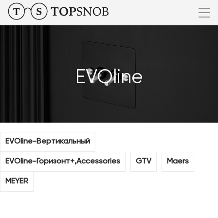
EVOline
EVOline-Вертикальный
EVOline-Горизонт+,Accessories
GTV
Maers
MEYER